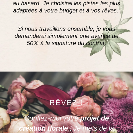
au hasard. Je choisirai les pistes les plus
adaptées à votre budget et à vos rêves.
Si nous travaillons ensemble, je vous
demanderai simplement une avance de
50% à la signature du contrat
.
RÊVEZ !
Confiez-moi votre
projet de
création florale
! Je mets de la